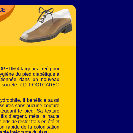
OPED® 4 largeurs créé pour
ygiène du pied diabétique à
ctionnée dans un nouveau
tre société R.D. FOOTCARE®
drophile, il bénéficie aussi
haussures sans aucune couture
tégeant le pied. Sa texture
fils d’argent, métal à haute
ieds de rester frais en été et
on rapide de la colonisation
artie intégrante du tissu.