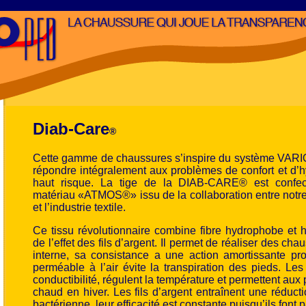
Diab-Care
®
Cette gamme de chaussures s’inspire du système VARI
répondre intégralement aux problèmes de confort et d’h
haut risque. La tige de la DIAB-CARE® est confe
matériau «ATMOS®» issu de la collaboration entre no
et l’industrie textile.
Ce tissu révolutionnaire combine fibre hydrophobe et hy
de l’effet des fils d’argent. Il permet de réaliser des c
interne, sa consistance a une action amortissante pro
perméable à l’air évite la transpiration des pieds. Les 
conductibilité, régulent la température et permettent aux p
chaud en hiver. Les fils d’argent entraînent une réducti
bactérienne, leur efficacité est constante puisqu’ils font p