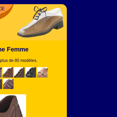
mme Femme
plus de 80 modèles.