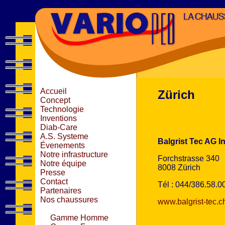
Accueil
Zürich
Concept
Technologie
Inventions
Diab-Care
A.S. Systeme
Balgrist Tec AG In
Évenements
Notre infrastructure
Forchstrasse 340
Notre équipe
8008 Zürich
Presse
Contact
Tél : 044/386.58.0
Partenaires
Nos chaussures
www.balgrist-tec.c
Gamme Homme