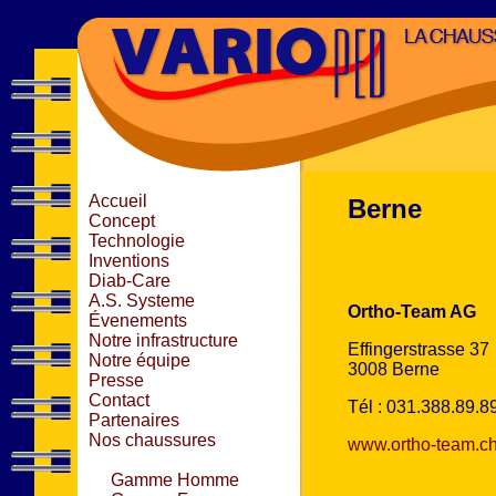
Accueil
Berne
Concept
Technologie
Inventions
Diab-Care
A.S. Systeme
Ortho-Team AG
Évenements
Notre infrastructure
Effingerstrasse 37
Notre équipe
3008 Berne
Presse
Contact
Tél : 031.388.89.8
Partenaires
Nos chaussures
www.ortho-team.c
Gamme Homme